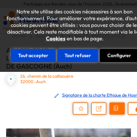
Participez aux Rendez-vous de l'Inclusion 2026, l'événement annu
Notre site utilise des cookies nécessaires à son bon
fonctionnement. Pour améliorer votre expérience, d’aut
cookies peuvent être utilisés : vous pouvez choisir de le
désactiver. Cela reste modifiable à tout moment via le l
Accueil
Gers
Auch
AGAPEI-ESAT LES ATELIERS D
Cookies
en bas de page.
AGAPEI-ESAT
Tout accepter
Tout refuser
Configurer
LES ATELIERS
DE GASCOGNE (Auch)
26, chemin de la caillaouère
32000 -Auch
Signataire de la charte Ethique de Ho
Demander
Nous
P
un
contacter
Ajouter
devis
au
dossier