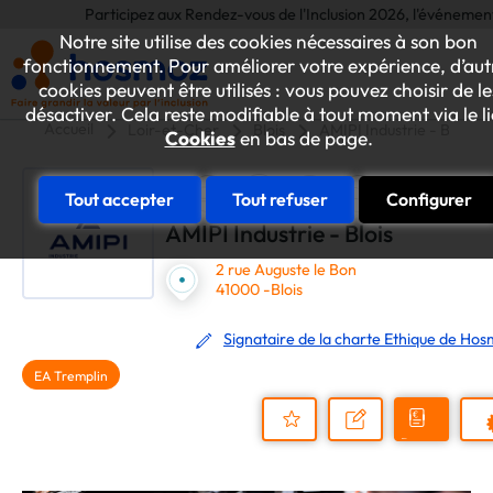
Participez aux Rendez-vous de l'Inclusion 2026, l'événement annuel 
Notre site utilise des cookies nécessaires à son bon
fonctionnement. Pour améliorer votre expérience, d’aut
cookies peuvent être utilisés : vous pouvez choisir de le
désactiver. Cela reste modifiable à tout moment via le l
Accueil
Loir-et-Cher
Blois
AMIPI Industrie - Blois
Cookies
en bas de page.
Tout accepter
Tout refuser
Configurer
AMIPI Industrie - Blois
2 rue Auguste le Bon
41000 -Blois
Signataire de la charte Ethique de Ho
EA Tremplin
Demander
Nous
P
un
contacter
Ajouter
devis