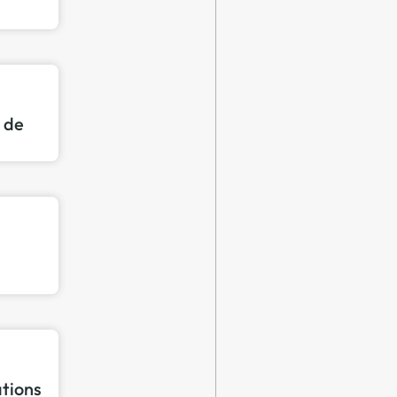
n de
ations