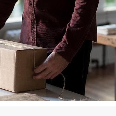
La promotion de vos engagements
Cultiver son réseau
Le Club Partenaires
Je communique
Votre visibilité on-line clé en mai
Vos kits de communication perso
Je vends
Votre boîte à outils « accélérez v
J'améliore mes pratiques
Vos formations 100% opérationn
Votre centre de ressources et vo
Je restructure ou je développ
Votre accompagnement sur-mesu