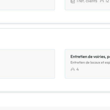
1
réf. clients
12
Entretien de voiries, 
Entretien de locaux et es
4