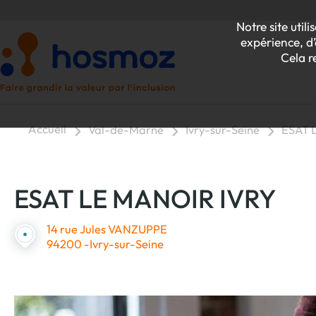
Notre site uti
expérience, d’
Cela r
Accueil
Val-de-Marne
Ivry-sur-Seine
ESAT 
P
ESAT LE MANOIR IVRY
Z
14 rue Jules VANZUPPE
94200 -Ivry-sur-Seine