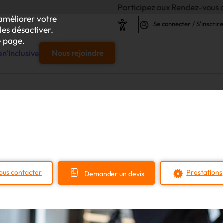
Participez aux Rendez-vous de l'Inclusion 20
améliorer votre
Se connecter / S'inscrire
les désactiver.
 page.
n'Inclusive
Nous rejoindre
e
s & responsables"
our chaque projet d'achat
ous contacter
Prestations
Demander un devis
le
s
iliser autour de vos achats inclusifs