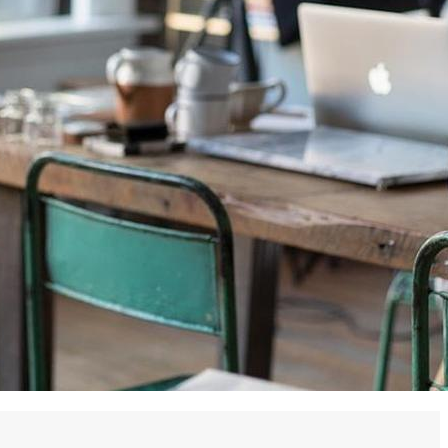
 en matière d'achats inclusifs
n
nnalisés
otre croissance »
elles, dédiées au développement commercial
s services de networking
e de nouvelles activités
re pour vos projets de développement