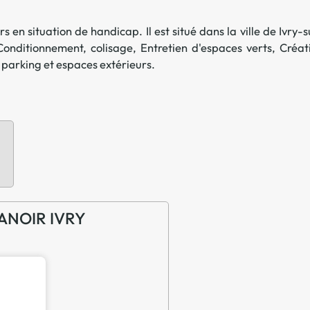
Offre spéciale Groupement
Vos services enrichis
s en situation de handicap. Il est situé dans la ville de
Ivry-s
Conditionnement, colisage
,
Entretien d'espaces verts
,
Créat
, parking et espaces extérieurs
.
 MANOIR IVRY