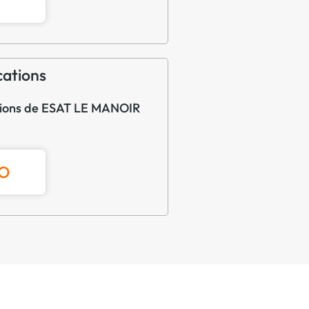
cations
cations de ESAT LE MANOIR
IO