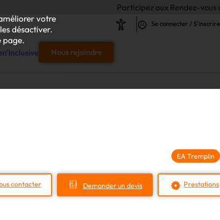
Participez aux Rendez-vous de l'Inclusion 20
améliorer votre
Se connecter / S'inscrire
les désactiver.
 page.
n'Inclusive
Nous rejoindre
e
s & responsables"
our chaque projet d'achat
EA Tremplin
le
ous contacter
Prestations
Demander un devis
s
iliser autour de vos achats inclusifs