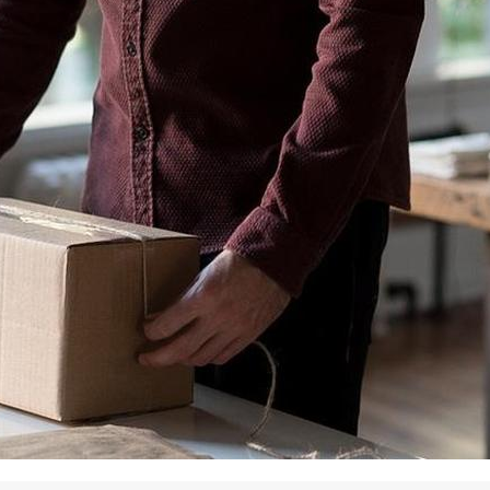
La promotion de vos engagements
Cultiver son réseau
Le Club Partenaires
Je communique
Votre visibilité on-line clé en mai
Vos kits de communication perso
Je vends
Votre boîte à outils « accélérez v
J'améliore mes pratiques
Vos formations 100% opérationn
Votre centre de ressources et vo
Je restructure ou je développ
Votre accompagnement sur-mesu