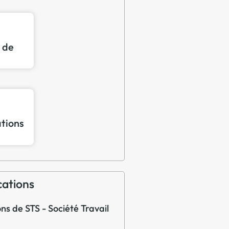
n de
ations
cations
ons de STS - Société Travail