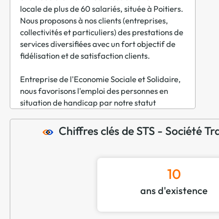
locale de plus de 60 salariés, située à Poitiers.
Nous proposons à nos clients (entreprises,
collectivités et particuliers) des prestations de
services diversifiées avec un fort objectif de
fidélisation et de satisfaction clients.
Entreprise de l'Economie Sociale et Solidaire,
nous favorisons l'emploi des personnes en
situation de handicap par notre statut
d'entreprise adaptée. Nous assurons un suivi
régulier, un accompagnement personnalisé
Chiffres clés de STS - Société Tr
du projet professionnel du collaborateur, afin
que chacun puisse s'épanouir et monter en
compétences pour assurer des prestations de
10
qualité à nos clients.
ans d'existence
Nous avons différentes activités :
• Espaces Verts