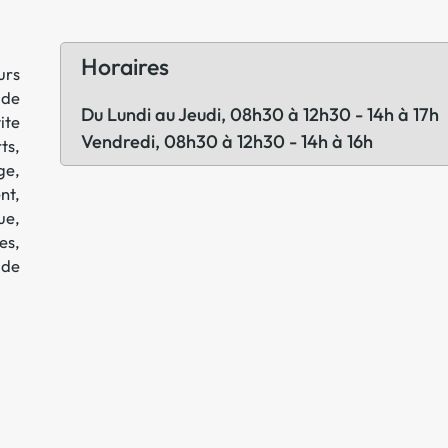
Offre spéciale Groupement
Vos services enrichis
Horaires
urs
 de
Du Lundi au Jeudi, 08h30 à 12h30 - 14h à 17h
ite
Vendredi, 08h30 à 12h30 - 14h à 16h
rts
,
ge
,
nt,
ue,
es,
 de