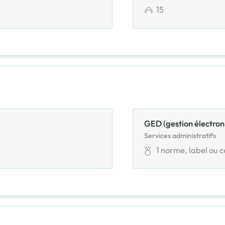
15
GED (gestion électro
Services administratifs
1
norme, label ou ce