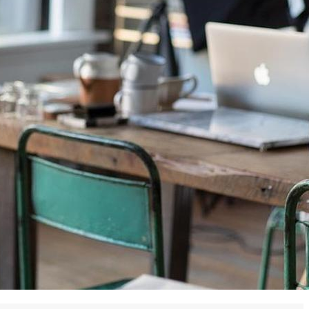
 en matière d'achats inclusifs
n
nnalisés
otre croissance »
elles, dédiées au développement commercial
s services de networking
e de nouvelles activités
re pour vos projets de développement