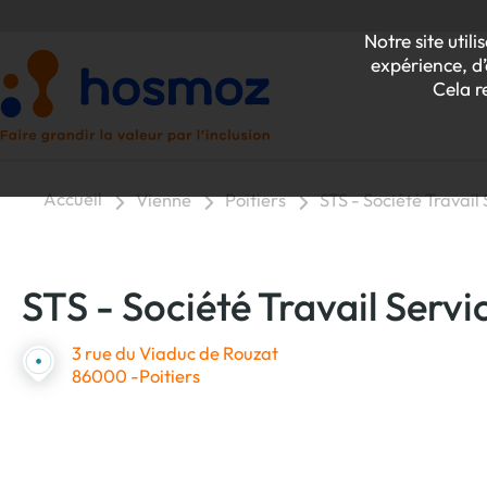
Notre site uti
expérience, d’
Cela r
Accueil
Vienne
Poitiers
STS - Société Travail
P
STS - Société Travail Servi
Z
3 rue du Viaduc de Rouzat
86000 -Poitiers