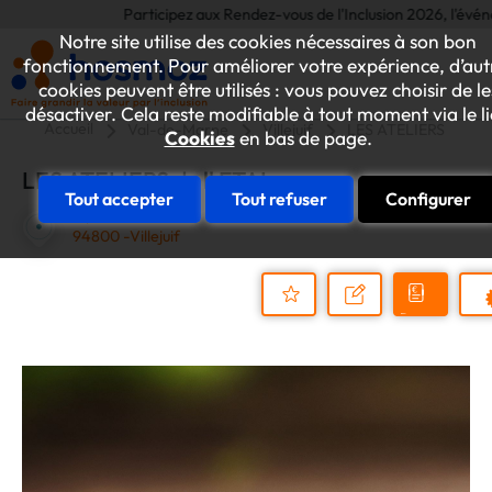
Participez aux Rendez-vous de l'Inclusion 2026, l'événement
Notre site utilise des cookies nécessaires à son bon
fonctionnement. Pour améliorer votre expérience, d’aut
cookies peuvent être utilisés : vous pouvez choisir de le
désactiver. Cela reste modifiable à tout moment via le l
Accueil
Val-de-Marne
Villejuif
LES ATELIERS de l' E
Cookies
en bas de page.
LES ATELIERS de l' ETAI
Tout accepter
Tout refuser
Configurer
19, RUE CARNOT
94800 -Villejuif
Demander
Nous
P
un
contacter
Ajouter
devis
au
dossier