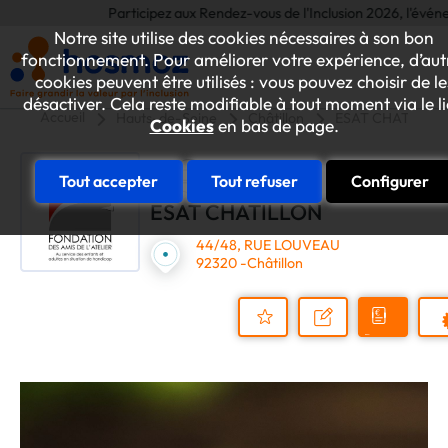
Participez aux Rendez-vous de l'Inclusion 2026, l'événement
Notre site utilise des cookies nécessaires à son bon
fonctionnement. Pour améliorer votre expérience, d’aut
cookies peuvent être utilisés : vous pouvez choisir de le
désactiver. Cela reste modifiable à tout moment via le l
Accueil
Hauts-de-Seine
Châtillon
ESAT CHATILLO
Cookies
en bas de page.
Tout accepter
Tout refuser
Configurer
ESAT CHATILLON
44/48, RUE LOUVEAU
92320 -Châtillon
Demander
Nous
P
un
contacter
Ajouter
devis
au
dossier