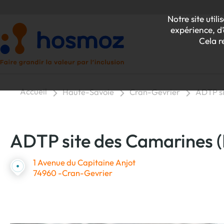
Notre site uti
expérience, d’
Cela r
Accueil
Haute-Savoie
Cran-Gevrier
ADTP si
P
ADTP site des Camarines 
Z
1 Avenue du Capitaine Anjot
74960 -Cran-Gevrier