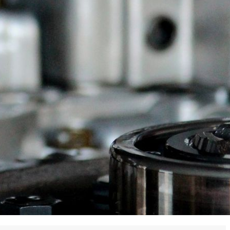
 en matière d'achats inclusifs
n
nnalisés
otre croissance »
elles, dédiées au développement commercial
s services de networking
e de nouvelles activités
re pour vos projets de développement