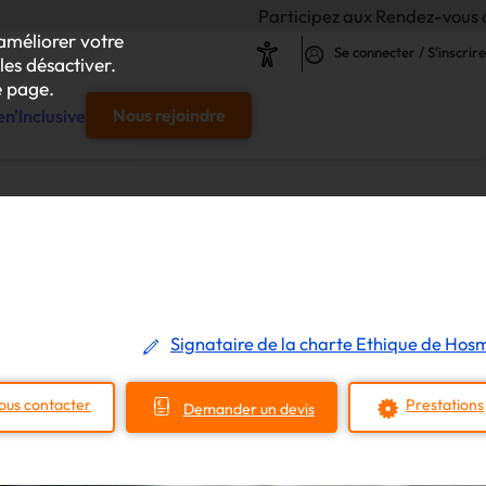
Participez aux Rendez-vous de l'Inclusion 202
améliorer votre
Se connecter / S'inscrire
les désactiver.
 page.
n'Inclusive
Nous rejoindre
e
s & responsables"
our chaque projet d'achat
Signataire de la charte Ethique de Hos
le
ous contacter
Prestations
Demander un devis
s
iliser autour de vos achats inclusifs