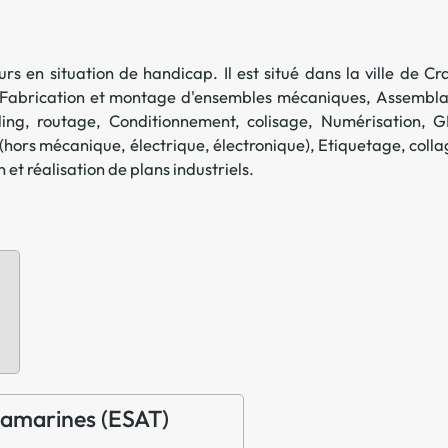
Offre spéciale Groupement
Vos services enrichis
urs en situation de handicap. Il est situé dans la ville de
Cr
Fabrication et montage d'ensembles mécaniques
,
Assembl
ling, routage
,
Conditionnement, colisage
,
Numérisation
,
G
i (hors mécanique, électrique, électronique)
,
Etiquetage, colla
 et réalisation de plans industriels
.
 Camarines (ESAT)