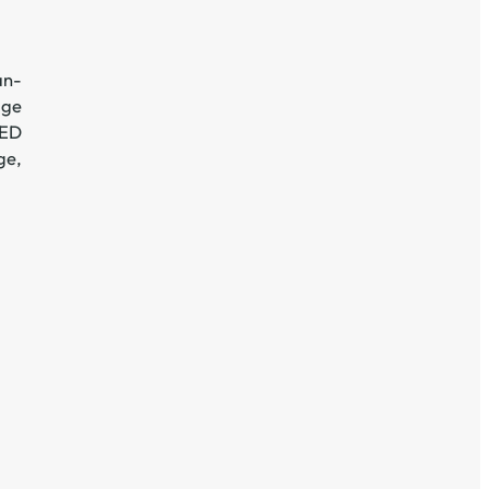
an-
age
ED
ge,