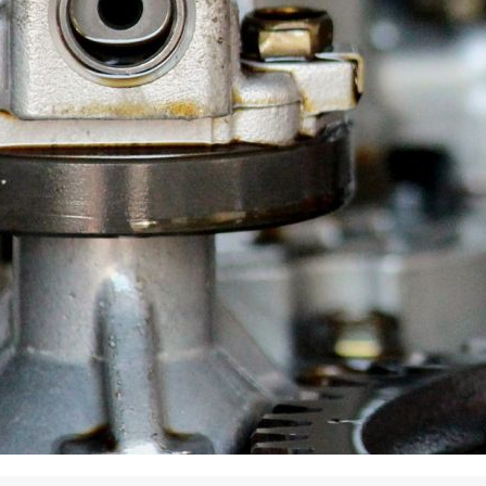
La promotion de vos engagements
Cultiver son réseau
Le Club Partenaires
Je communique
Votre visibilité on-line clé en mai
Vos kits de communication perso
Je vends
Votre boîte à outils « accélérez v
J'améliore mes pratiques
Vos formations 100% opérationn
Votre centre de ressources et vo
Je restructure ou je développ
Votre accompagnement sur-mesu