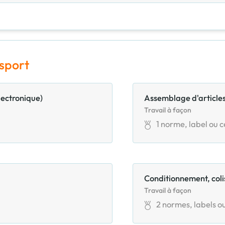
nsport
lectronique)
Assemblage d'articles
Travail à façon
1
norme, label ou ce
Conditionnement, col
Travail à façon
2
normes, labels ou