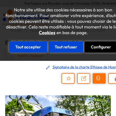
Participez aux Rendez-vous de l'Inclusion 2026, l'événement an
Notre site utilise des cookies nécessaires à son bon
fonctionnement. Pour améliorer votre expérience, d’aut
cookies peuvent être utilisés : vous pouvez choisir de le
désactiver. Cela reste modifiable à tout moment via le l
Accueil
Haute-Savoie
Seynod
ESAT LE PARMELAN
Cookies
en bas de page.
ESAT LE PARMELAN SEYNOD
Tout accepter
Tout refuser
Configurer
8, RUE LOUIS BREGUET
74600 -Seynod
Signataire de la charte Ethique de Ho
Demander
Nous
P
un
contacter
Ajouter
devis
au
dossier