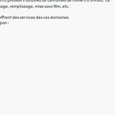
age, remplissage, mise sous film, etc.
 en matière d'achats inclusifs
ffrent des services des ces domaines.
ion :
n
nnalisés
otre croissance »
elles, dédiées au développement commercial
s services de networking
e de nouvelles activités
re pour vos projets de développement