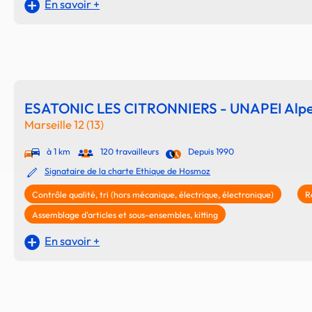
En savoir +
ESATONIC LES CITRONNIERS - UNAPEI Alpe
Marseille 12 (13)
à 1 km
120 travailleurs
Depuis 1990
Signataire de la charte Ethique de Hosmoz
Contrôle qualité, tri (hors mécanique, électrique, électronique)
R
Assemblage d'articles et sous-ensembles, kitting
En savoir +