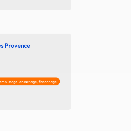
s Provence
emplissage, ensachage, flaconnage