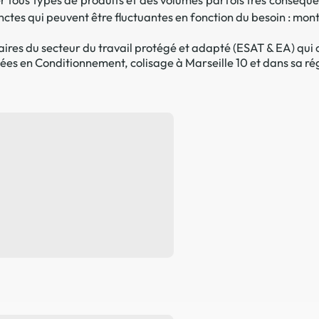
ctes qui peuvent être fluctuantes en fonction du besoin : mont
La promotion de vos engagements
Cultiver son réseau
res du secteur du travail protégé et adapté (ESAT & EA) qui o
sées en Conditionnement, colisage à Marseille 10 et dans sa rég
Le Club Partenaires
Je communique
Votre visibilité on-line clé en mai
Vos kits de communication perso
Je vends
Votre boîte à outils « accélérez v
J'améliore mes pratiques
Vos formations 100% opérationn
Votre centre de ressources et vo
Je restructure ou je développ
Votre accompagnement sur-mesu