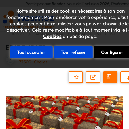
Participez aux Rendez-vous de l'Inclusion 2026, l'événement annu
Notre site utilise des cookies nécessaires à son bon
fonctionnement. Pour améliorer votre expérience, d’aut
cookies peuvent être utilisés : vous pouvez choisir de le
désactiver. Cela reste modifiable à tout moment via le l
Accueil
Seine-et-Marne
Chelles
ESAT ELISA 77
Cookies
en bas de page.
ESAT ELISA 77
Tout accepter
Tout refuser
Configurer
41, RUE DU VALENGELIER
77500 -Chelles
Demander
Nous
P
un
contacter
Ajouter
devis
au
dossier