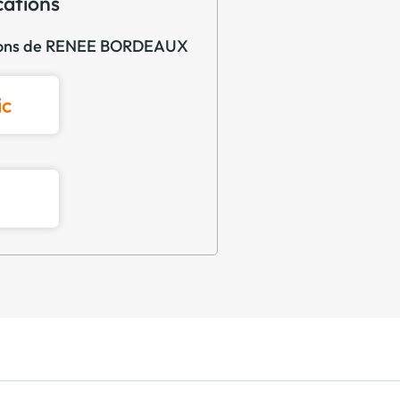
cations
cations de RENEE BORDEAUX
ic