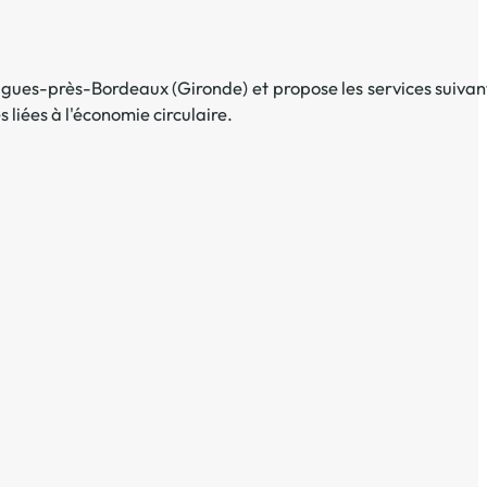
igues-près-Bordeaux
(
Gironde
) et propose les services suivant
s liées à l'économie circulaire
.