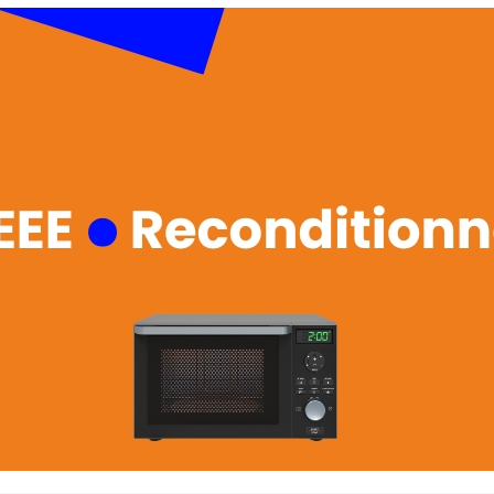
La promotion de vos engagements
Cultiver son réseau
Le Club Partenaires
Je communique
Votre visibilité on-line clé en mai
Vos kits de communication perso
Je vends
Votre boîte à outils « accélérez v
J'améliore mes pratiques
Vos formations 100% opérationn
Votre centre de ressources et vo
Je restructure ou je développ
Votre accompagnement sur-mesu