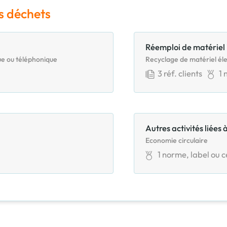
s déchets
Réemploi de matériel
ue ou téléphonique
Recyclage de matériel éle
3
réf. clients
1
n
Autres activités liées 
Economie circulaire
1
norme, label ou ce