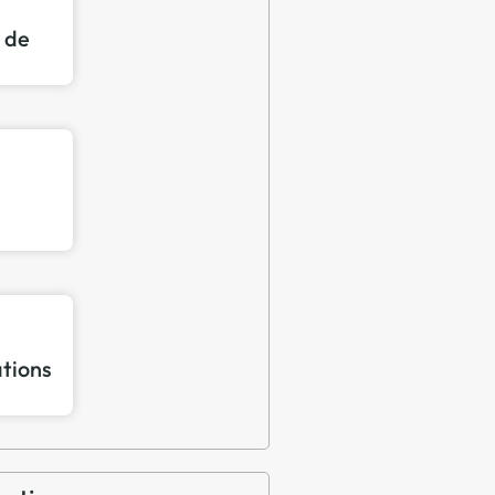
n de
ations