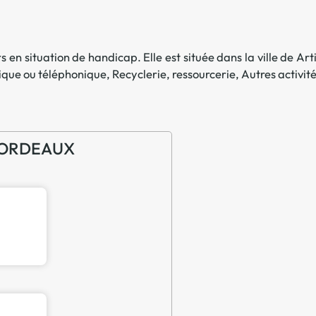
Offre spéciale Groupement
Vos services enrichis
s en situation de handicap. Elle est située dans la ville de
Art
ique ou téléphonique
,
Recyclerie, ressourcerie
,
Autres activité
E BORDEAUX