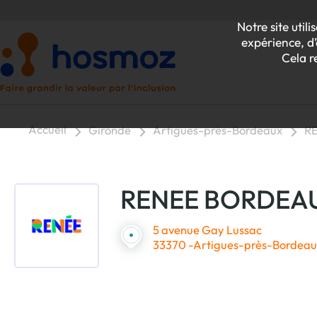
Notre site uti
expérience, d’
Cela r
Accueil
Gironde
Artigues-près-Bordeaux
R
P
RENEE BORDEA
Z
5 avenue Gay Lussac
33370 -Artigues-près-Bordeau