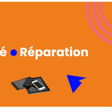
 en matière d'achats inclusifs
n
nnalisés
otre croissance »
elles, dédiées au développement commercial
s services de networking
e de nouvelles activités
re pour vos projets de développement