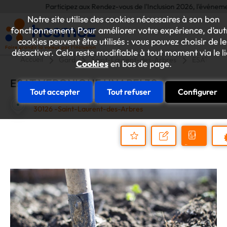
Participez aux Rendez-vous de l'Inclusion 2026, l'événement ann
Notre site utilise des cookies nécessaires à son bon
fonctionnement. Pour améliorer votre expérience, d’aut
cookies peuvent être utilisés : vous pouvez choisir de le
désactiver. Cela reste modifiable à tout moment via le l
Accueil
Gard
Saint-Laurent-des-Arbres
ESAT VER
Cookies
en bas de page.
ESAT VERONIQUE UNAPEI 30
Tout accepter
Tout refuser
Configurer
Zac de Tésan 107, impasse Eric Jaulmes
30126 -Saint-Laurent-des-Arbres
Demander
Nous
P
un
contacter
Ajouter
devis
au
dossier