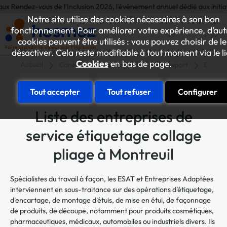
z-vous de l'Inclusion 2026, l'événement annuel dédié aux initiatives et co
Notre site utilise des cookies nécessaires à son bon
fonctionnement. Pour améliorer votre expérience, d’aut
cookies peuvent être utilisés : vous pouvez choisir de le
désactiver. Cela reste modifiable à tout moment via le l
Cookies
en bas de page.
Accueil
Conditionnement, logistique et transport
Etiquet
Tout accepter
Tout refuser
Configurer
Liste des entreprises de
service étiquetage collage
pliage à Montreuil
Spécialistes du travail à façon, les ESAT et Entreprises Adaptées
interviennent en sous-traitance sur des opérations d'étiquetage,
d'encartage, de montage d'étuis, de mise en étui, de façonnage
de produits, de découpe, notamment pour produits cosmétiques,
pharmaceutiques, médicaux, automobiles ou industriels divers. Ils