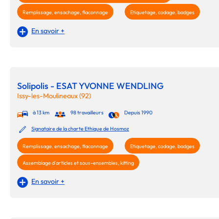
Remplissage, ensachage, flaconnage
Etiquetage, codage, badges
En savoir +
Solipolis - ESAT YVONNE WENDLING
Issy-les-Moulineaux (92)
à 13 km
98 travailleurs
Depuis 1990
Signataire de la charte Ethique de Hosmoz
Remplissage, ensachage, flaconnage
Etiquetage, codage, badges
Assemblage d'articles et sous-ensembles, kitting
En savoir +