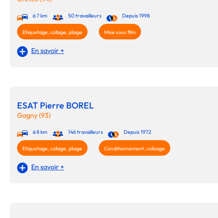
à 7 km
50 travailleurs
Depuis 1998
Etiquetage, collage, pliage
Mise sous film
En savoir +
ESAT Pierre BOREL
Gagny (93)
à 8 km
146 travailleurs
Depuis 1972
Etiquetage, collage, pliage
Conditionnement, colisage
En savoir +