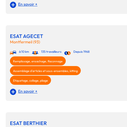
En savoir +
ESAT AGECET
Montfermeil (93)
à 10 km
135 travailleurs
Depuis 1968
Remplissage, ensachage, flaconnage
Assemblage d'articles et sous-ensembles, kitting
Etiquetage, collage, pliage
En savoir +
ESAT BERTHIER