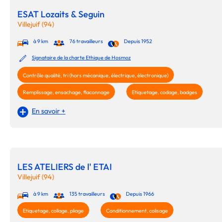
ESAT Lozaits & Seguin
Villejuif (94)
à 9 km
76 travailleurs
Depuis 1952
Signataire de la charte Ethique de Hosmoz
Contrôle qualité, tri (hors mécanique, électrique, électronique)
Remplissage, ensachage, flaconnage
Etiquetage, codage, badges
En savoir +
LES ATELIERS de l' ETAI
Villejuif (94)
à 9 km
135 travailleurs
Depuis 1966
Etiquetage, collage, pliage
Conditionnement, colisage