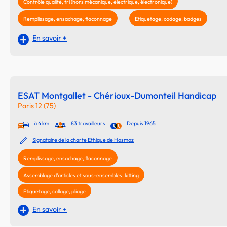
Contrôle qualité, tri (hors mécanique, électrique, électronique)
Remplissage, ensachage, flaconnage
Etiquetage, codage, badges
En savoir +
ESAT Montgallet - Chérioux-Dumonteil Handicap
Paris 12 (75)
à 4 km
83 travailleurs
Depuis 1965
Signataire de la charte Ethique de Hosmoz
Remplissage, ensachage, flaconnage
Assemblage d'articles et sous-ensembles, kitting
Etiquetage, collage, pliage
En savoir +