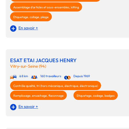
Assemblage d'articles et sous-ensembles, kitting
Etiquetage, collage, pliage
En savoir +
ESAT ETAI JACQUES HENRY
Vitry-sur-Seine (94)
à 8 km
160 travailleurs
Depuis 1969
Contrôle qualité, tri (hors mécanique, électrique, électronique)
Remplissage, ensachage, flaconnage
Etiquetage, codage, badges
En savoir +