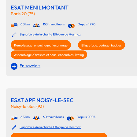
ESAT MENILMONTANT
Paris 20 (75)
à 3 km
153 travailleurs
Depuis 1970
Signataire de la charte Ethique de Hosmoz
Remplissage, ensachage, flaconnage
Etiquetage, codage, badges
Assemblage d'articles et sous-ensembles, kitting
En savoir +
ESAT APF NOISY-LE-SEC
Noisy-le-Sec (93)
à 3 km
60 travailleurs
Depuis 2004
Signataire de la charte Ethique de Hosmoz