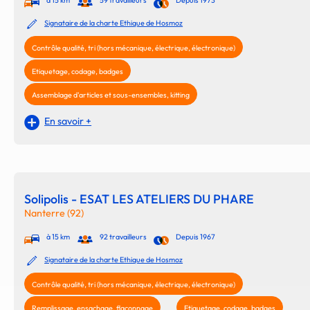
à 15 km
59 travailleurs
Depuis 1973
Signataire de la charte Ethique de Hosmoz
Contrôle qualité, tri (hors mécanique, électrique, électronique)
Etiquetage, codage, badges
Assemblage d'articles et sous-ensembles, kitting
En savoir +
Solipolis - ESAT LES ATELIERS DU PHARE
Nanterre (92)
à 15 km
92 travailleurs
Depuis 1967
Signataire de la charte Ethique de Hosmoz
Contrôle qualité, tri (hors mécanique, électrique, électronique)
Remplissage, ensachage, flaconnage
Etiquetage, codage, badges