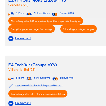
ESAT HORS MURS LADAPT 95
Sarcelles (95)
à 16 km
51 travailleurs
Depuis 2009
Contrôle qualité, tri (hors mécanique, électrique, électronique)
Remplissage, ensachage, flaconnage
Etiquetage, codage, badges
En savoir +
EA Tech’Air (Groupe VYV)
Villiers-le-Bel (95)
à 16 km
65 travailleurs
Depuis 1978
Signataire de la charte Ethique de Hosmoz
Assemblage d'articles et sous-ensembles, kitting
En savoir +