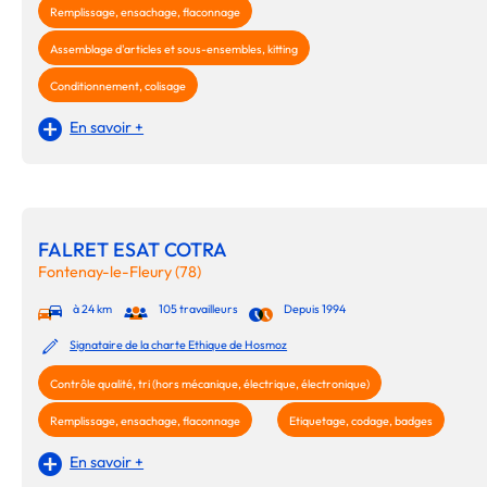
Remplissage, ensachage, flaconnage
Assemblage d'articles et sous-ensembles, kitting
Conditionnement, colisage
En savoir +
FALRET ESAT COTRA
Fontenay-le-Fleury (78)
à 24 km
105 travailleurs
Depuis 1994
Signataire de la charte Ethique de Hosmoz
Contrôle qualité, tri (hors mécanique, électrique, électronique)
Remplissage, ensachage, flaconnage
Etiquetage, codage, badges
En savoir +