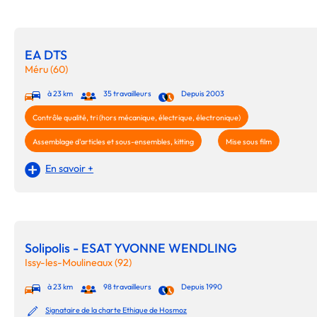
EA DTS
Méru (60)
à 23 km
35 travailleurs
Depuis 2003
Contrôle qualité, tri (hors mécanique, électrique, électronique)
Assemblage d'articles et sous-ensembles, kitting
Mise sous film
En savoir +
Solipolis - ESAT YVONNE WENDLING
Issy-les-Moulineaux (92)
à 23 km
98 travailleurs
Depuis 1990
Signataire de la charte Ethique de Hosmoz