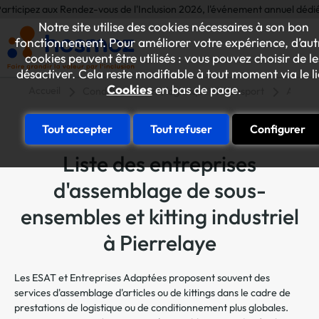
 aux Rendez-vous de l'Inclusion 2026, l'événement annuel dédié aux initiat
Notre site utilise des cookies nécessaires à son bon
fonctionnement. Pour améliorer votre expérience, d’aut
cookies peuvent être utilisés : vous pouvez choisir de le
désactiver. Cela reste modifiable à tout moment via le l
Cookies
en bas de page.
Accueil
Conditionnement, logistique et transport
Assembl
Tout accepter
Tout refuser
Configurer
Liste des entreprises
d'assemblage de sous-
ensembles et kitting industriel
à Pierrelaye
Les ESAT et Entreprises Adaptées proposent souvent des
services d'assemblage d'articles ou de kittings dans le cadre de
prestations de logistique ou de conditionnement plus globales.