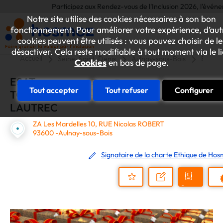
Participez aux Rendez-vous de l'Inclusion 2026, l'événement 
Notre site utilise des cookies nécessaires à son bon
fonctionnement. Pour améliorer votre expérience, d’aut
cookies peuvent être utilisés : vous pouvez choisir de le
désactiver. Cela reste modifiable à tout moment via le l
Accueil
Seine-Saint-Denis
Aulnay-sous-Bois
ESAT 
Cookies
en bas de page.
ESAT
Tout accepter
Tout refuser
Configurer
TOULOUSE
LAUTREC
ZA Les Mardelles 10, RUE Nicolas ROBERT
93600 -Aulnay-sous-Bois
Signataire de la charte Ethique de Ho
Demander
Nous
P
un
contacter
Ajouter
devis
au
dossier