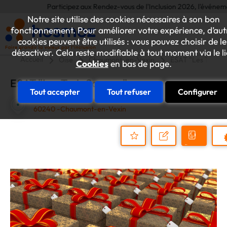
Participez aux Rendez-vous de l'Inclusion 2026, l'événement ann
Notre site utilise des cookies nécessaires à son bon
fonctionnement. Pour améliorer votre expérience, d’aut
cookies peuvent être utilisés : vous pouvez choisir de le
désactiver. Cela reste modifiable à tout moment via le l
Accueil
Oise
Chaumont-en-Vexin
ESAT "Les Trois S
Cookies
en bas de page.
ESAT "Les Trois Sources"
Tout accepter
Tout refuser
Configurer
17 rue Paul Journée
60240 -Chaumont-en-Vexin
Demander
Nous
P
un
contacter
Ajouter
devis
au
dossier