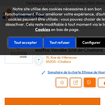
Participez aux Rendez-vous de l'Inclusion 2026, l'événemen
Notre site utilise des cookies nécessaires à son bon
fonctionnement. Pour améliorer votre expérience, d’aut
cookies peuvent être utilisés : vous pouvez choisir de le
désactiver. Cela reste modifiable à tout moment via le l
Accueil
Vendée
Challans
esatco Vendée Site de Cha
Cookies
en bas de page.
Tout accepter
Tout refuser
Configurer
esatco Vendée Site de Challans
15, Rue de Villeneuve
85300 -Challans
Signataire de la charte Ethique de Ho
Demander
Nous
P
un
contacter
Ajouter
devis
au
dossier