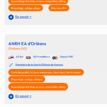
Assemblage d'articles et sous-ensembles, kitting
Etiquetage, collage, pliage
Mise sous film
En savoir +
ANRH EA d'Orléans
Orléans (45)
à 5 km
80 travailleurs
Depuis 1981
Signataire de la charte Ethique de Hosmoz
Contrôle qualité, tri (hors mécanique, électrique, électronique)
Etiquetage, codage, badges
Assemblage d'articles et sous-ensembles, kitting
En savoir +