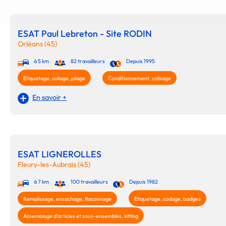
ESAT Paul Lebreton - Site RODIN
Orléans (45)
à 5 km
82 travailleurs
Depuis 1995
Etiquetage, collage, pliage
Conditionnement, colisage
En savoir +
ESAT LIGNEROLLES
Fleury-les-Aubrais (45)
à 7 km
100 travailleurs
Depuis 1982
Remplissage, ensachage, flaconnage
Etiquetage, codage, badges
Assemblage d'articles et sous-ensembles, kitting