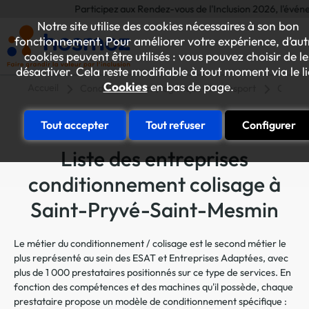
Participez aux Rendez-vous de l'Inclusion 2026, l'événement 
Notre site utilise des cookies nécessaires à son bon
fonctionnement. Pour améliorer votre expérience, d’aut
cookies peuvent être utilisés : vous pouvez choisir de le
désactiver. Cela reste modifiable à tout moment via le l
Cookies
en bas de page.
Accueil
Conditionnement, logistique et transport
Condit
Tout accepter
Tout refuser
Configurer
Liste des entreprises
conditionnement colisage à
Saint-Pryvé-Saint-Mesmin
Le métier du conditionnement / colisage est le second métier le
plus représenté au sein des ESAT et Entreprises Adaptées, avec
plus de 1 000 prestataires positionnés sur ce type de services. En
fonction des compétences et des machines qu'il possède, chaque
prestataire propose un modèle de conditionnement spécifique :