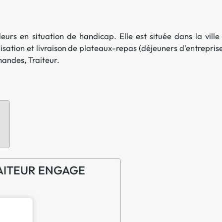
Offre spéciale Groupement
Vos services enrichis
eurs en situation de handicap. Elle est située dans la ville
isation et livraison de plateaux-repas (déjeuners d'entrepris
rmandes
,
Traiteur
.
TRAITEUR ENGAGE