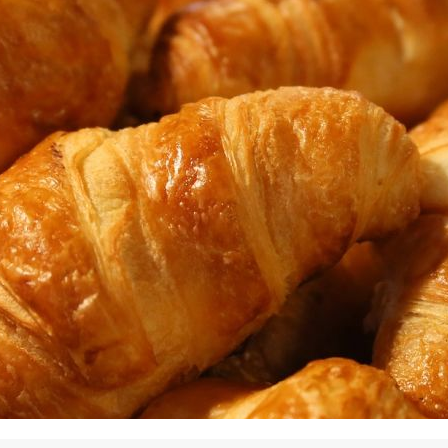
La promotion de vos engagements
Cultiver son réseau
Le Club Partenaires
Je communique
Votre visibilité on-line clé en mai
Vos kits de communication perso
Je vends
Votre boîte à outils « accélérez v
J'améliore mes pratiques
Vos formations 100% opérationn
Votre centre de ressources et vo
Je restructure ou je développ
Votre accompagnement sur-mesu