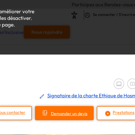
Participez aux Rendez-vous de l'Inclusion 2026
améliorer votre
Se connecter / S'inscrire
les désactiver.
 page.
n'Inclusive
Nous rejoindre
e
s & responsables"
our chaque projet d'achat
Signataire de la charte Ethique de Hos
le
ous contacter
Prestations
Demander un devis
s
iliser autour de vos achats inclusifs