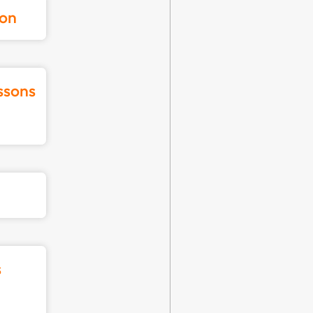
ion
ssons
s