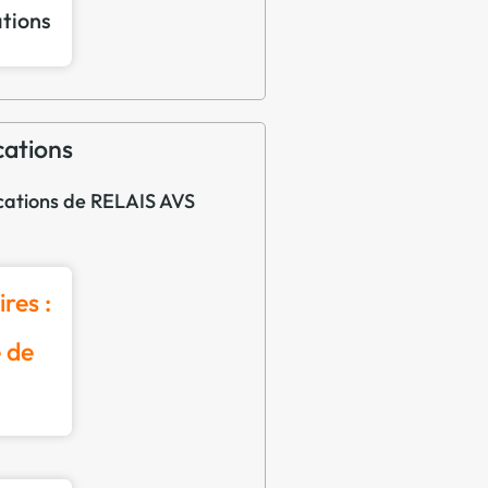
ations
cations
fications de RELAIS AVS
res :
 de