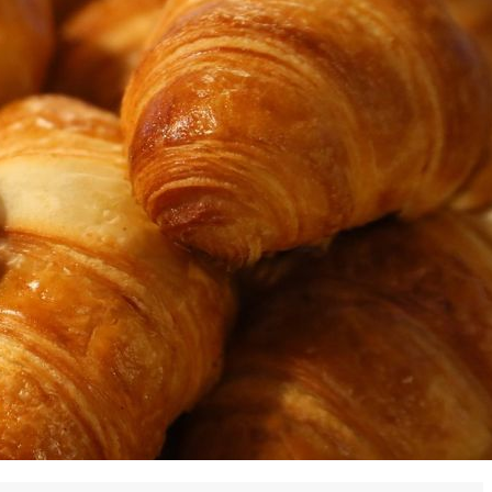
 en matière d'achats inclusifs
n
nnalisés
otre croissance »
elles, dédiées au développement commercial
s services de networking
e de nouvelles activités
re pour vos projets de développement