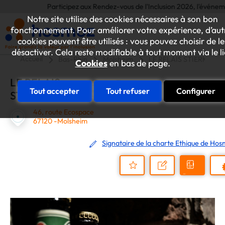
Participez aux Rendez-vous de l'Inclusion 2026, l'événement an
Notre site utilise des cookies nécessaires à son bon
fonctionnement. Pour améliorer votre expérience, d’aut
cookies peuvent être utilisés : vous pouvez choisir de le
désactiver. Cela reste modifiable à tout moment via le l
Accueil
Bas-Rhin
Molsheim
LE RELAIS STIERKOPF
Cookies
en bas de page.
LE RELAIS
Tout accepter
Tout refuser
Configurer
STIERKOPF
46, route Ecospace
67120 -Molsheim
Signataire de la charte Ethique de Ho
Demander
Nous
P
un
contacter
Ajouter
devis
au
dossier