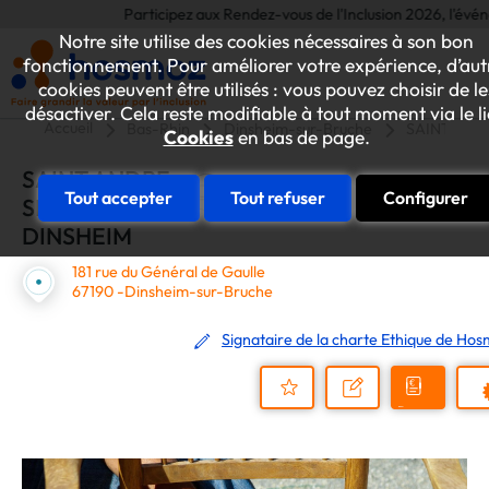
Participez aux Rendez-vous de l'Inclusion 2026, l'événemen
Notre site utilise des cookies nécessaires à son bon
fonctionnement. Pour améliorer votre expérience, d’aut
cookies peuvent être utilisés : vous pouvez choisir de le
désactiver. Cela reste modifiable à tout moment via le l
Accueil
Bas-Rhin
Dinsheim-sur-Bruche
SAINT AND
Cookies
en bas de page.
SAINT ANDRE
Tout accepter
Tout refuser
Configurer
SITE DE
DINSHEIM
181 rue du Général de Gaulle
67190 -Dinsheim-sur-Bruche
Signataire de la charte Ethique de Ho
Demander
Nous
P
un
contacter
Ajouter
devis
au
dossier