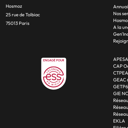
Hosmoz
Annuai
Nos se
25 rue de Tolbiac
Hosmo
75013 Paris
A la un
Gen'Inc
Rejoig
APESA
CAP Oc
CTPE
GEAC 
GETP6
GIE N
Résea
Réseau
Réseau
EKLA
Filière