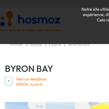
Notre site uti
expérience, d’
Cela r
Accueil
Rhône
Lyon 6
BYRON BAY
P
BYRON BAY
Z
146 rue Vendôme
69006 -Lyon 6