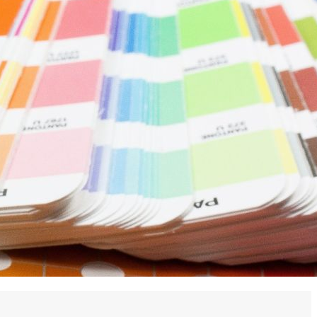
 en matière d'achats inclusifs
n
nnalisés
otre croissance »
elles, dédiées au développement commercial
s services de networking
e de nouvelles activités
re pour vos projets de développement