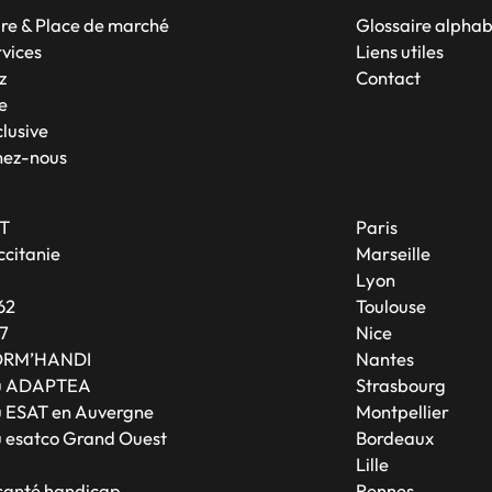
re & Place de marché
Glossaire alpha
rvices
Liens utiles
z
Contact
e
lusive
nez-nous
T
Paris
citanie
Marseille
A
Lyon
62
Toulouse
7
Nice
ORM’HANDI
Nantes
u ADAPTEA
Strasbourg
 ESAT en Auvergne
Montpellier
 esatco Grand Ouest
Bordeaux
Lille
 santé handicap
Rennes