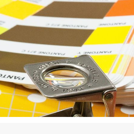
La promotion de vos engagements
Cultiver son réseau
Le Club Partenaires
Je communique
Votre visibilité on-line clé en mai
Vos kits de communication perso
Je vends
Votre boîte à outils « accélérez v
J'améliore mes pratiques
Vos formations 100% opérationn
Votre centre de ressources et vo
Je restructure ou je développ
Votre accompagnement sur-mesu