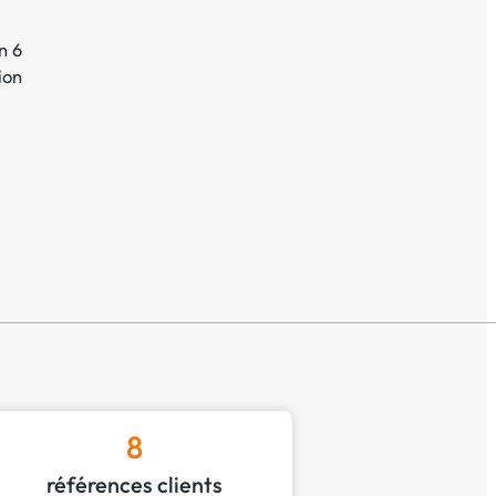
n 6
ion
8
références clients