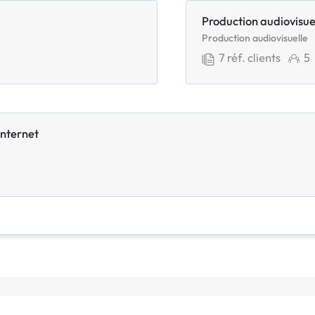
Production audiovisuel
Production audiovisuelle
7
réf. clients
5
internet