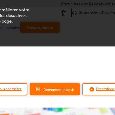
Participez aux Rendez-vous de l'Inclusion 20
améliorer votre
Se connecter / S'inscrire
les désactiver.
 page.
n'Inclusive
Nous rejoindre
e
s & responsables"
our chaque projet d'achat
ous contacter
Prestations
Demander un devis
le
s
iliser autour de vos achats inclusifs