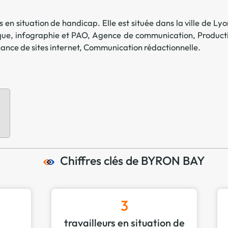
Offre spéciale Groupement
Vos services enrichis
 en situation de handicap. Elle est située dans la ville de
Lyo
que, infographie et PAO
,
Agence de communication
,
Product
nce de sites internet
,
Communication rédactionnelle
.
Chiffres clés de BYRON BAY
3
travailleurs en situation de