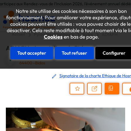
cipez aux Rendez-vous de l'Inclusion 2026, l'événement annuel dédié aux in
Notre site utilise des cookies nécessaires à son bon
fonctionnement. Pour améliorer votre expérience, d’aut
cookies peuvent être utilisés : vous pouvez choisir de le
désactiver. Cela reste modifiable à tout moment via le l
Accueil
Pyrénées-Atlantiques
Bidos
ADIAPH - Les at
Cookies
en bas de page.
ADIAPH - Les ateliers de Bidos
Tout accepter
Tout refuser
Configurer
19 RUE JB LASSERRE
64400 -Bidos
Signataire de la charte Ethique de Ho
Demander
Nous
P
un
contacter
Ajouter
devis
au
dossier