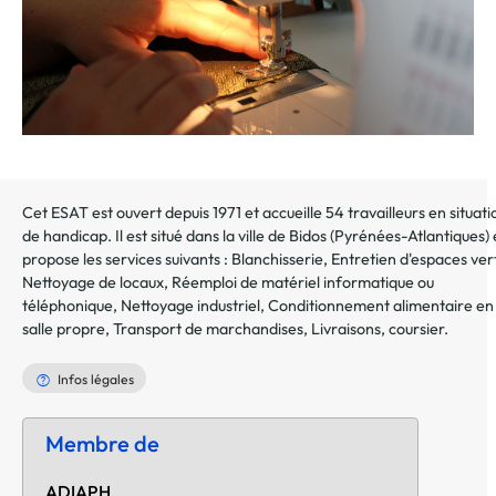
Cet ESAT est ouvert depuis 1971 et accueille 54 travailleurs en situati
de handicap. Il est situé dans la ville de
Bidos
(
Pyrénées-Atlantiques
) 
propose les services suivants :
Blanchisserie
,
Entretien d'espaces ver
Nettoyage de locaux
,
Réemploi de matériel informatique ou
téléphonique
,
Nettoyage industriel
,
Conditionnement alimentaire en
salle propre
,
Transport de marchandises
,
Livraisons, coursier
.
Infos légales
Membre de
ADIAPH