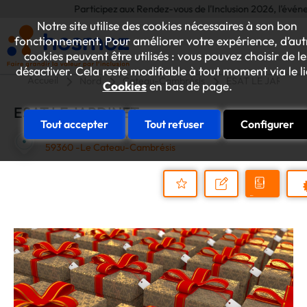
Participez aux Rendez-vous de l'Inclusion 2026, l'événement
Notre site utilise des cookies nécessaires à son bon
fonctionnement. Pour améliorer votre expérience, d’aut
cookies peuvent être utilisés : vous pouvez choisir de le
désactiver. Cela reste modifiable à tout moment via le l
Accueil
Nord
Cateau-Cambrésis
ESAT LE JARDINE
Cookies
en bas de page.
ESAT LE JARDINET
Tout accepter
Tout refuser
Configurer
AVENUE SIMONE VEIL
59360 -Le Cateau-Cambrésis
Demander
Nous
P
un
contacter
Ajouter
devis
au
dossier