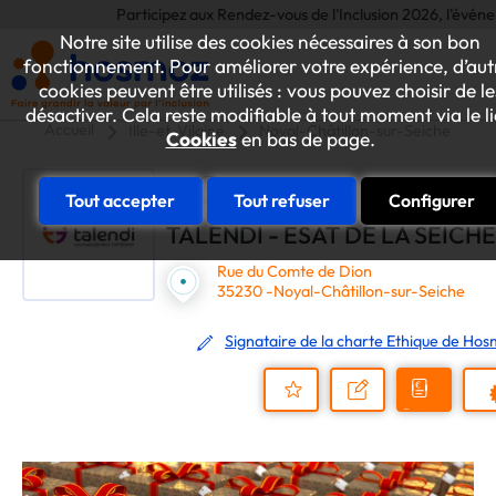
Participez aux Rendez-vous de l'Inclusion 2026, l'événement 
Notre site utilise des cookies nécessaires à son bon
fonctionnement. Pour améliorer votre expérience, d’aut
cookies peuvent être utilisés : vous pouvez choisir de le
désactiver. Cela reste modifiable à tout moment via le l
Accueil
Ille-et-Vilaine
Noyal-Châtillon-sur-Seiche
T
Cookies
en bas de page.
Tout accepter
Tout refuser
Configurer
TALENDI - ESAT DE LA SEICHE
Rue du Comte de Dion
35230 -Noyal-Châtillon-sur-Seiche
Signataire de la charte Ethique de Ho
Demander
Nous
P
un
contacter
Ajouter
devis
au
dossier