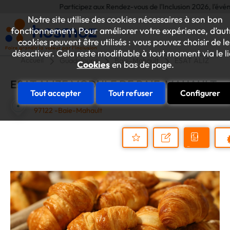
Participez aux Rendez-vous de l'Inclusion 2026, l'événemen
Notre site utilise des cookies nécessaires à son bon
fonctionnement. Pour améliorer votre expérience, d’aut
cookies peuvent être utilisés : vous pouvez choisir de le
désactiver. Cela reste modifiable à tout moment via le l
Accueil
Guadeloupe
Baie-Mahault
ESAT ALIZE MO
Cookies
en bas de page.
ESAT ALIZE MODULE DE BAIE-MAHAULT
Tout accepter
Tout refuser
Configurer
ROND POINT DESTRELLAN
97122 -Baie-Mahault
Demander
Nous
P
un
contacter
Ajouter
devis
au
dossier