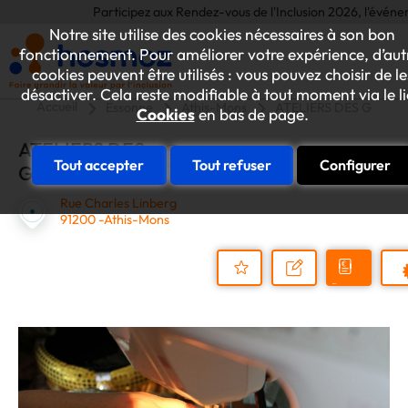
Participez aux Rendez-vous de l'Inclusion 2026, l'événement a
Notre site utilise des cookies nécessaires à son bon
fonctionnement. Pour améliorer votre expérience, d’aut
cookies peuvent être utilisés : vous pouvez choisir de le
désactiver. Cela reste modifiable à tout moment via le l
Accueil
Essonne
Athis-Mons
ATELIERS DES GUYAR
Cookies
en bas de page.
ATELIERS DES
Tout accepter
Tout refuser
Configurer
GUYARDS
Rue Charles Linberg
91200 -Athis-Mons
Demander
Nous
P
un
contacter
Ajouter
devis
au
dossier