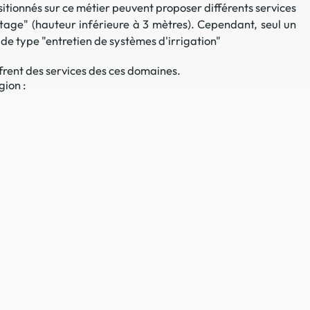
sitionnés sur ce métier peuvent proposer différents services
 en matière d'achats inclusifs
ttage" (hauteur inférieure à 3 mètres). Cependant, seul un
 de type "entretien de systèmes d'irrigation"
frent des services des ces domaines.
gion :
n
nnalisés
otre croissance »
elles, dédiées au développement commercial
s services de networking
e de nouvelles activités
re pour vos projets de développement