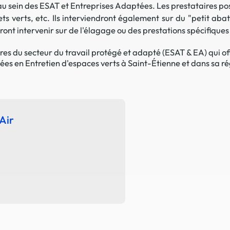
é au sein des ESAT et Entreprises Adaptées. Les prestataires po
La promotion de vos engagements
ts verts, etc. Ils interviendront également sur du "petit aba
Cultiver son réseau
nt intervenir sur de l'élagage ou des prestations spécifiques
Le Club Partenaires
res du secteur du travail protégé et adapté (ESAT & EA) qui of
sées en Entretien d'espaces verts à Saint-Étienne et dans sa ré
Je communique
Votre visibilité on-line clé en mai
Vos kits de communication perso
Air
Je vends
Votre boîte à outils « accélérez v
J'améliore mes pratiques
Vos formations 100% opérationn
Votre centre de ressources et vo
Je restructure ou je développ
Votre accompagnement sur-mesu