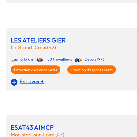
LES ATELIERS GIER
La Grand-Croix (42)
à 13 km
180 travailleurs
Depuis 1973
Entretien d'espaces verts
Création d'espaces verts
En savoir +
ESAT43 AIMCP
Monistrol-sur-Loire (43)