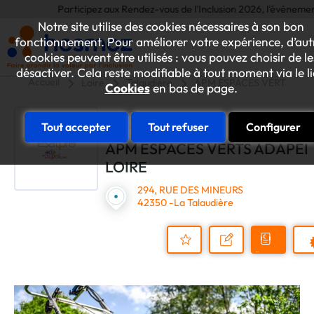
Participez aux Rendez-vous de l'Inclusion 2026, l'événement ann
Notre site utilise des cookies nécessaires à son bon
fonctionnement. Pour améliorer votre expérience, d’aut
cookies peuvent être utilisés : vous pouvez choisir de le
désactiver. Cela reste modifiable à tout moment via le l
Accueil
Loire
Talaudière
APM ESPACES VERTS ADA
Cookies
en bas de page.
Tout accepter
Tout refuser
Configurer
APM ESPACES VERTS ADAPEI
LOIRE
294, RUE DES MINEURS
42350 -La Talaudière
Demander
Nous
P
un
contacter
Ajouter
devis
au
dossier