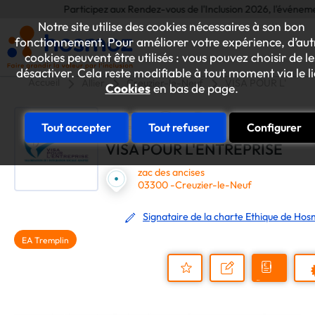
Participez aux Rendez-vous de l'Inclusion 2026, l'événement an
Notre site utilise des cookies nécessaires à son bon
fonctionnement. Pour améliorer votre expérience, d’aut
cookies peuvent être utilisés : vous pouvez choisir de le
désactiver. Cela reste modifiable à tout moment via le l
Accueil
Allier
Creuzier-le-Neuf
VISA POUR L'ENTR
Cookies
en bas de page.
Tout accepter
Tout refuser
Configurer
VISA POUR L'ENTREPRISE
zac des ancises
03300 -Creuzier-le-Neuf
Signataire de la charte Ethique de Ho
EA Tremplin
Demander
Nous
P
un
contacter
Ajouter
devis