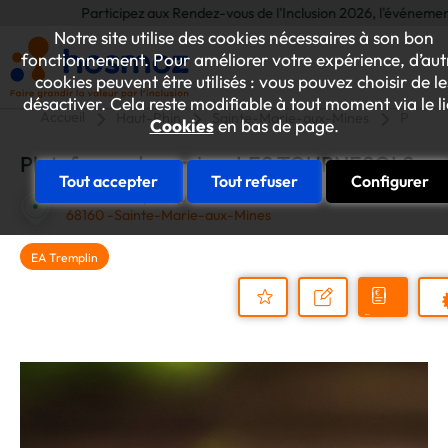
Participez aux Rendez-vous de l'Inclusion 2026, l'événement annue
Notre site utilise des cookies nécessaires à son bon
fonctionnement. Pour améliorer votre expérience, d’aut
cookies peuvent être utilisés : vous pouvez choisir de le
désactiver. Cela reste modifiable à tout moment via le l
Accueil
Haut-Rhin
Sainte-Marie-aux-Mines
Platef
Cookies
en bas de page.
Plateforme de services LES TOURNESOLS
Tout accepter
Tout refuser
Configurer
Rue de la République
68160 -Sainte-Marie-aux-Mines
EA Tremplin
Demander
Nous
P
un
contacter
Ajouter
devis
au
dossier