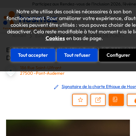
Participez aux Rendez-vous de l'Inclusion 2026, l'événement 
Notre site utilise des cookies nécessaires à son bon
fonctionnement. Pour améliorer votre expérience, d’aut
cookies peuvent être utilisés : vous pouvez choisir de le
désactiver. Cela reste modifiable à tout moment via le l
Accueil
Eure
Pont-Audemer
ESAT DE PONT-AUDEM
Cookies
en bas de page.
ESAT DE PONT-AUDEMER ET DES CANTON
Tout accepter
Tout refuser
Configurer
DE LA RISLE
186 Rue Saint-Ulfrant
27500 -Pont-Audemer
Signataire de la charte Ethique de Ho
Demander
Nous
P
un
contacter
Ajouter
devis
au
dossier