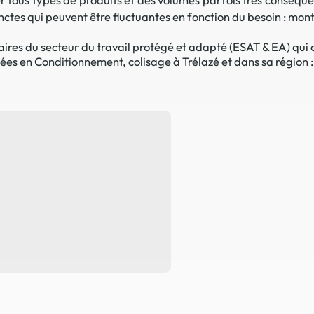
ctes qui peuvent être fluctuantes en fonction du besoin : mont
La promotion de vos engagements
Cultiver son réseau
res du secteur du travail protégé et adapté (ESAT & EA) qui o
sées en Conditionnement, colisage à Trélazé et dans sa région :
Le Club Partenaires
Je communique
Votre visibilité on-line clé en mai
Vos kits de communication perso
Je vends
Votre boîte à outils « accélérez v
J'améliore mes pratiques
Vos formations 100% opérationn
Votre centre de ressources et vo
Je restructure ou je développ
Votre accompagnement sur-mesu