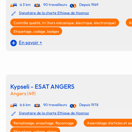
à 3 km
90 travailleurs
Depuis 1969
Signataire de la charte Ethique de Hosmoz
Contrôle qualité, tri (hors mécanique, électrique, électronique)
R
Etiquetage, codage, badges
En savoir +
Kypseli - ESAT ANGERS
Angers (49)
à 6 km
90 travailleurs
Depuis 1978
Signataire de la charte Ethique de Hosmoz
Remplissage, ensachage, flaconnage
Assemblage d'articles et so
Etiquetage, collage, pliage