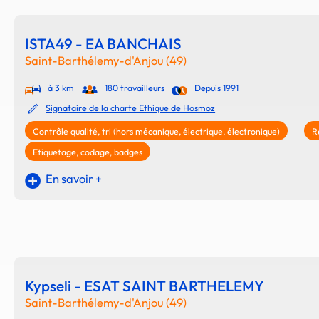
ISTA49 - EA BANCHAIS
Saint-Barthélemy-d'Anjou (49)
à 3 km
180 travailleurs
Depuis 1991
Signataire de la charte Ethique de Hosmoz
Contrôle qualité, tri (hors mécanique, électrique, électronique)
R
Etiquetage, codage, badges
En savoir +
Kypseli - ESAT SAINT BARTHELEMY
Saint-Barthélemy-d'Anjou (49)