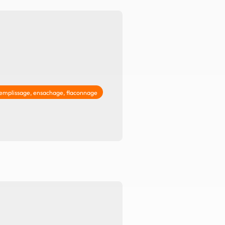
Offre spéciale Groupement
Vos services enrichis
emplissage, ensachage, flaconnage