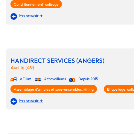
Conditionnement, colisage
En savoir +
HANDIRECT SERVICES (ANGERS)
Avrillé (49)
à 11 km
4 travailleurs
Depuis 2015
Assemblage d'articles et sous-ensembles, kitting
Etiquetage, coll
En savoir +