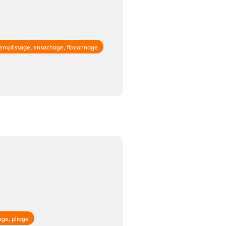
emplissage, ensachage, flaconnage
age, pliage