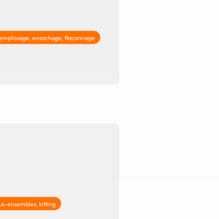
emplissage, ensachage, flaconnage
us-ensembles, kitting