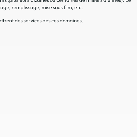
age, remplissage, mise sous film, etc.
 en matière d'achats inclusifs
ffrent des services des ces domaines.
n
nnalisés
otre croissance »
elles, dédiées au développement commercial
s services de networking
e de nouvelles activités
re pour vos projets de développement