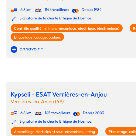
à 8 km
114 travailleurs
Depuis 1984
Signataire de la charte Ethique de Hosmoz
Contrôle qualité, tri (hors mécanique, électrique, électronique)
R
Etiquetage, codage, badges
En savoir +
Kypseli - ESAT Verrières-en-Anjou
Verrières-en-Anjou (49)
à 8 km
105 travailleurs
Depuis 2003
Signataire de la charte Ethique de Hosmoz
Assemblage d'articles et sous-ensembles, kitting
Etiquetage, coll