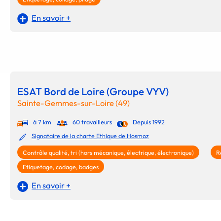
En savoir +
ESAT Bord de Loire (Groupe VYV)
Sainte-Gemmes-sur-Loire (49)
à 7 km
60 travailleurs
Depuis 1992
Signataire de la charte Ethique de Hosmoz
Contrôle qualité, tri (hors mécanique, électrique, électronique)
R
Etiquetage, codage, badges
En savoir +