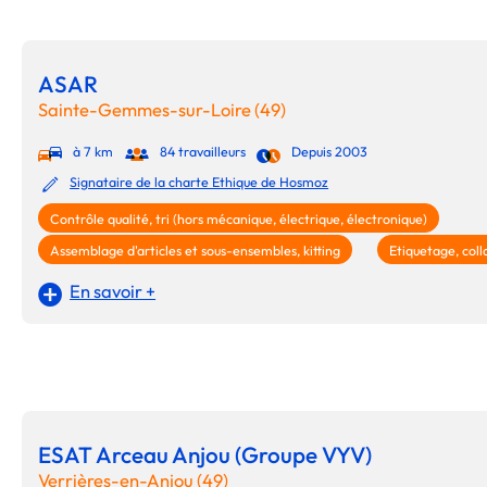
ASAR
Sainte-Gemmes-sur-Loire (49)
à 7 km
84 travailleurs
Depuis 2003
Signataire de la charte Ethique de Hosmoz
Contrôle qualité, tri (hors mécanique, électrique, électronique)
Assemblage d'articles et sous-ensembles, kitting
Etiquetage, coll
En savoir +
ESAT Arceau Anjou (Groupe VYV)
Verrières-en-Anjou (49)