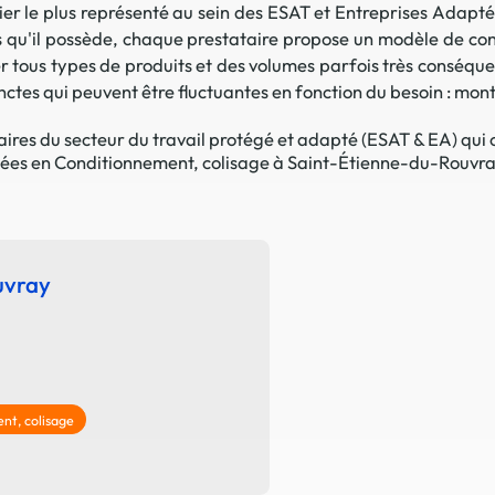
er le plus représenté au sein des ESAT et Entreprises Adapté
La promotion de vos engagements
 qu'il possède, chaque prestataire propose un modèle de co
Cultiver son réseau
tous types de produits et des volumes parfois très conséquents
ctes qui peuvent être fluctuantes en fonction du besoin : mont
Le Club Partenaires
res du secteur du travail protégé et adapté (ESAT & EA) qui o
lisées en Conditionnement, colisage à Saint-Étienne-du-Rouvray
Je communique
Votre visibilité on-line clé en mai
Vos kits de communication perso
Je vends
uvray
Votre boîte à outils « accélérez v
J'améliore mes pratiques
Vos formations 100% opérationn
Votre centre de ressources et vo
nt, colisage
Je restructure ou je développ
Votre accompagnement sur-mesu