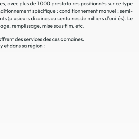
es, avec plus de 1 000 prestataires positionnés sur ce type
 en matière d'achats inclusifs
nditionnement spécifique : conditionnement manuel ; semi-
 (plusieurs dizaines ou centaines de milliers d'unités). Le
age, remplissage, mise sous film, etc.
ffrent des services des ces domaines.
 et dans sa région :
n
nnalisés
otre croissance »
elles, dédiées au développement commercial
s services de networking
e de nouvelles activités
re pour vos projets de développement