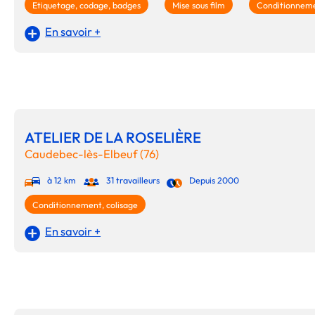
Etiquetage, codage, badges
Mise sous film
Conditionneme
En savoir +
ATELIER DE LA ROSELIÈRE
Caudebec-lès-Elbeuf (76)
à 12 km
31 travailleurs
Depuis 2000
Conditionnement, colisage
En savoir +