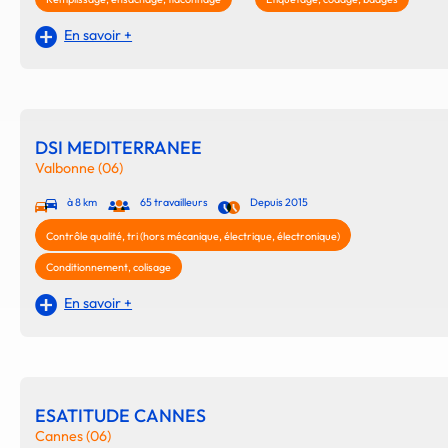
En savoir +
DSI MEDITERRANEE
Valbonne (06)
à 8 km
65 travailleurs
Depuis 2015
Contrôle qualité, tri (hors mécanique, électrique, électronique)
Conditionnement, colisage
En savoir +
ESATITUDE CANNES
Cannes (06)