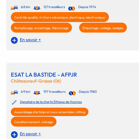
à 8 km
121 travailleurs
Depuis 1974
Contrôle qualité, tri (hors mécanique, électrique, électronique)
Remplissage, ensachage, flaconnage
Etiquetage, codage, badges
En savoir +
ESAT LA BASTIDE - AFPJR
Châteauneuf-Grasse (06)
à 9 km
197 travailleurs
Depuis 1980
Signataire de la charte Ethique de Hosmoz
Assemblage d'articles et sous-ensembles, kitting
Conditionnement, colisage
En savoir +