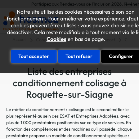
Participez aux Rendez-vous de l'Inclusion 2026, l'événement a
Notre site utilise des cookies nécessaires à son bon
fonctionnement. Pour améliorer votre expérience, d’aut
cookies peuvent être utilisés : vous pouvez choisir de le
désactiver. Cela reste modifiable à tout moment via le l
Cookies
en bas de page.
Accueil
Conditionnement, logistique et transport
Condit
Tout accepter
Tout refuser
Configurer
Liste des entreprises
conditionnement colisage à
Roquette-sur-Siagne
Le métier du conditionnement / colisage est le second métier le
plus représenté au sein des ESAT et Entreprises Adaptées, avec
plus de 1 000 prestataires positionnés sur ce type de services. En
fonction des compétences et des machines qu'il possède, chaque
prestataire propose un modèle de conditionnement spécifique :