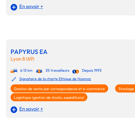
En savoir +
PAPYRUS EA
Lyon 8 (69)
à 13 km
35 travailleurs
Depuis 1993
Signataire de la charte Ethique de Hosmoz
Gestion de vente par correspondance et e-commerce
Stockage
Logistique (gestion de stocks, expéditions)
En savoir +