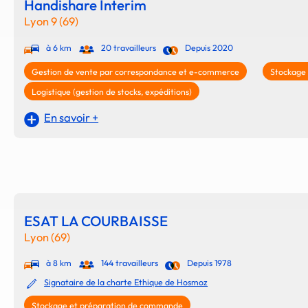
Handishare Interim
Lyon 9 (69)
à 6 km
20 travailleurs
Depuis 2020
Gestion de vente par correspondance et e-commerce
Stockage
Logistique (gestion de stocks, expéditions)
En savoir +
ESAT LA COURBAISSE
Lyon (69)
à 8 km
144 travailleurs
Depuis 1978
Signataire de la charte Ethique de Hosmoz
Stockage et préparation de commande