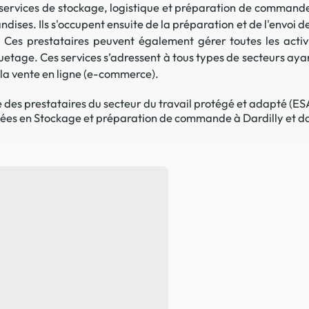
ervices de stockage, logistique et préparation de commande
La promotion de vos engagements
andises. Ils s'occupent ensuite de la préparation et de l'env
Cultiver son réseau
Ces prestataires peuvent également gérer toutes les activité
uetage. Ces services s’adressent à tous types de secteurs ayant 
Le Club Partenaires
e la vente en ligne (e-commerce).
s prestataires du secteur du travail protégé et adapté (ESAT
Je communique
lisées en Stockage et préparation de commande à Dardilly et da
Votre visibilité on-line clé en mai
Vos kits de communication perso
Je vends
Votre boîte à outils « accélérez v
J'améliore mes pratiques
Vos formations 100% opérationn
Votre centre de ressources et vo
Je restructure ou je développ
Votre accompagnement sur-mesu