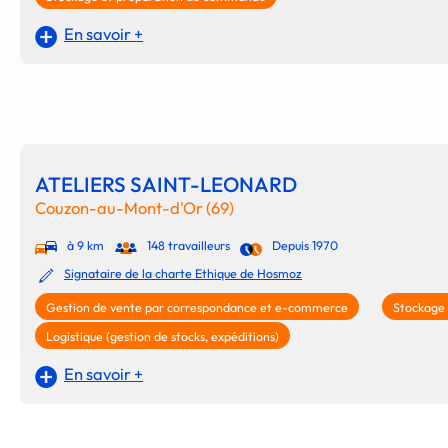
En savoir +
ATELIERS SAINT-LEONARD
Couzon-au-Mont-d'Or (69)
à 9 km
148 travailleurs
Depuis 1970
Signataire de la charte Ethique de Hosmoz
Gestion de vente par correspondance et e-commerce
Stockage
Logistique (gestion de stocks, expéditions)
En savoir +