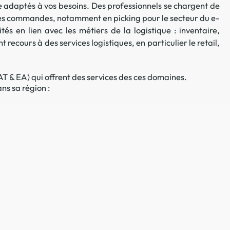
 adaptés à vos besoins. Des professionnels se chargent de
 en matière d'achats inclusifs
oi des commandes, notamment en picking pour le secteur du e-
s en lien avec les métiers de la logistique : inventaire,
recours à des services logistiques, en particulier le retail,
 & EA) qui offrent des services des ces domaines.
ns sa région :
n
nnalisés
otre croissance »
elles, dédiées au développement commercial
s services de networking
e de nouvelles activités
re pour vos projets de développement