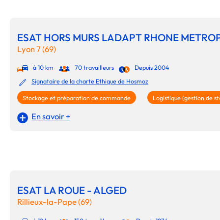
ESAT HORS MURS LADAPT RHONE METROP
Lyon 7 (69)
à 10 km
70 travailleurs
Depuis 2004
Signataire de la charte Ethique de Hosmoz
Stockage et préparation de commande
Logistique (gestion de st
En savoir +
ESAT LA ROUE - ALGED
Rillieux-la-Pape (69)