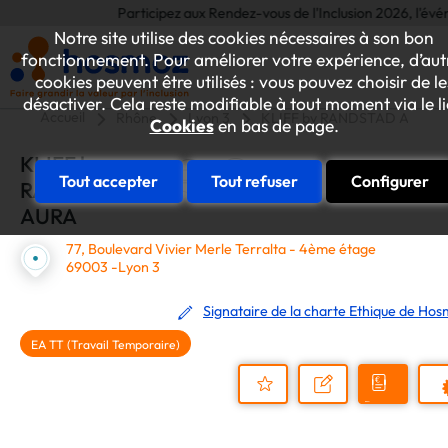
Participez aux Rendez-vous de l'Inclusion 2026, l'événeme
Notre site utilise des cookies nécessaires à son bon
fonctionnement. Pour améliorer votre expérience, d’aut
cookies peuvent être utilisés : vous pouvez choisir de le
désactiver. Cela reste modifiable à tout moment via le l
Accueil
Rhône
Lyon 3
KLIFF by RANDSTAD AURA
Cookies
en bas de page.
KLIFF by
Tout accepter
Tout refuser
Configurer
RANDSTAD
AURA
77, Boulevard Vivier Merle Terralta - 4ème étage
69003 -Lyon 3
Signataire de la charte Ethique de Ho
EA TT (Travail Temporaire)
Demander
Nous
P
un
contacter
Ajouter
devis