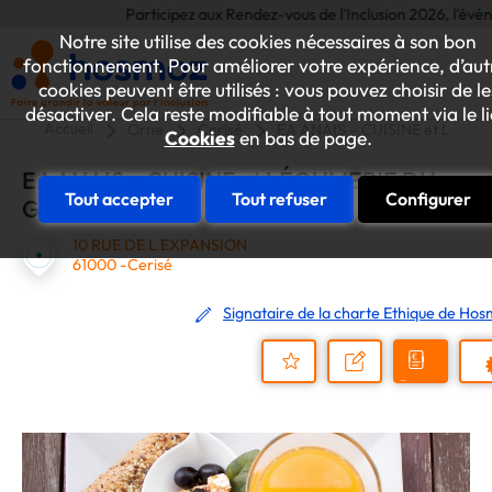
Participez aux Rendez-vous de l'Inclusion 2026, l'événemen
Notre site utilise des cookies nécessaires à son bon
fonctionnement. Pour améliorer votre expérience, d’aut
cookies peuvent être utilisés : vous pouvez choisir de le
désactiver. Cela reste modifiable à tout moment via le l
Accueil
Orne
Cerisé
EA ANAIS – CUISINE et LÉG
Cookies
en bas de page.
EA ANAIS – CUISINE et LÉGUMERIE DU
Tout accepter
Tout refuser
Configurer
GRAND OUEST
10 RUE DE L EXPANSION
61000 -Cerisé
Signataire de la charte Ethique de Ho
Demander
Nous
P
un
contacter
Ajouter
devis
au
dossier