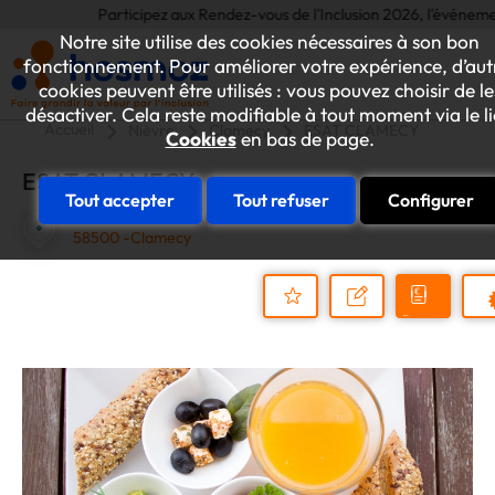
Participez aux Rendez-vous de l'Inclusion 2026, l'événement ann
Notre site utilise des cookies nécessaires à son bon
fonctionnement. Pour améliorer votre expérience, d’aut
cookies peuvent être utilisés : vous pouvez choisir de le
désactiver. Cela reste modifiable à tout moment via le l
Accueil
Nièvre
Clamecy
ESAT CLAMECY
Cookies
en bas de page.
ESAT CLAMECY
Tout accepter
Tout refuser
Configurer
ZI - Rue Clément ADER
58500 -Clamecy
Demander
Nous
P
un
contacter
Ajouter
devis
au
dossier