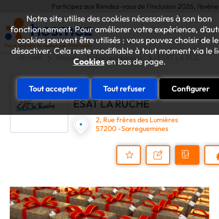
Participez aux Rendez-vous de l'Inclusion 2026, l'événement 
Notre site utilise des cookies nécessaires à son bon
fonctionnement. Pour améliorer votre expérience, d’aut
cookies peuvent être utilisés : vous pouvez choisir de le
désactiver. Cela reste modifiable à tout moment via le l
Accueil
Moselle
Sarreguemines
ESAT LA RUCHE
Cookies
en bas de page.
Tout accepter
Tout refuser
Configurer
ESAT LA RUCHE
2, Rue frères des Lumières
57200 -Sarreguemines
Demander
Nous
P
un
contacter
Ajouter
devis
au
dossier