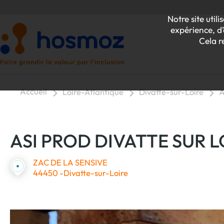
Notre site uti
expérience, d’
Cela r
Accueil
Loire-Atlantique
Divatte-sur-Loire
A
P
ASI PROD DIVATTE SUR L
Z
ZAC DE LA SENSIVE
44450 -Divatte-sur-Loire