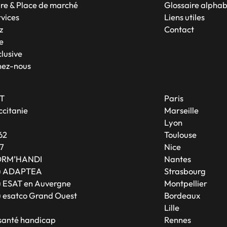
re & Place de marché
Glossaire alpha
rvices
Liens utiles
z
Contact
e
lusive
nez-nous
T
Paris
citanie
Marseille
A
Lyon
62
Toulouse
7
Nice
ORM’HANDI
Nantes
u ADAPTEA
Strasbourg
 ESAT en Auvergne
Montpellier
 esatco Grand Ouest
Bordeaux
Lille
 santé handicap
Rennes