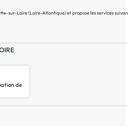
tte-sur-Loire
(
Loire-Atlantique
) et propose les services suivant
LOIRE
tuation de
p