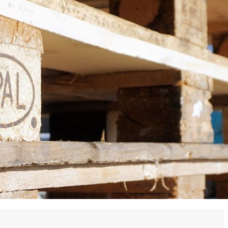
 en matière d'achats inclusifs
n
nnalisés
otre croissance »
elles, dédiées au développement commercial
s services de networking
e de nouvelles activités
re pour vos projets de développement