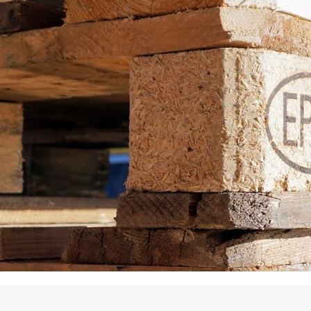
La promotion de vos engagements
Cultiver son réseau
Le Club Partenaires
Je communique
Votre visibilité on-line clé en mai
Vos kits de communication perso
Je vends
Votre boîte à outils « accélérez v
J'améliore mes pratiques
Vos formations 100% opérationn
Votre centre de ressources et vo
Je restructure ou je développ
Votre accompagnement sur-mesu