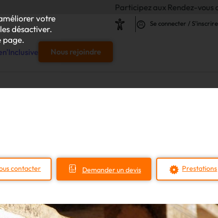
Participez aux Rendez-vous de l'Inclusion 20
améliorer votre
Se connecter / S'inscrire
les désactiver.
 page.
n'Inclusive
Nous rejoindre
e
s & responsables"
our chaque projet d'achat
ous contacter
Prestations
Demander un devis
le
s
iliser autour de vos achats inclusifs