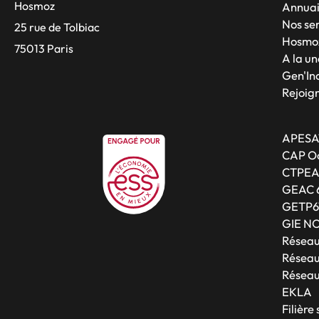
Hosmoz
Annuai
Nos se
25 rue de Tolbiac
Hosmo
75013 Paris
A la un
Gen'Inc
Rejoig
APESA
CAP Oc
CTPE
GEAC 
GETP6
GIE N
Résea
Réseau
Réseau
EKLA
Filière