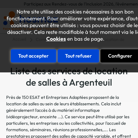
Participez aux Rendez-vous de l'Inclusion 2026, l'événement annuel
Notre site utilise des cookies nécessaires à son bon
fonctionnement. Pour améliorer votre expérience, d’aut
cookies peuvent être utilisés : vous pouvez choisir de le
désactiver. Cela reste modifiable à tout moment via le l
Cookies
en bas de page.
Accueil
Communication et marketing
Location de salles
Tout accepter
Tout refuser
Configurer
Liste des services de location
de salles à Argenteuil
Près de 150 ESAT et Entreprises Adaptées proposent de la
location de salles au sein de leurs établissements. Cela inclut
généralement l'accès à du matériel informatique
(vidéoprojecteur, enceinte ...). Ce service peut être utilisé par les
particuliers, les entreprises ou les collectivités, pour l'accueil de
formations, séminaires, réunions professionnelles,…. Les
prestataires proposent des salles de capacité variable, et offrent