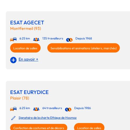
ESAT AGECET
Montfermeil (93)
à 25 km
135 travailleurs
Depuis 1968
Location de salles
Sensibilisations et animations (ateliers, marchés)
En savoir +
ESAT EURYDICE
Plaisir (78)
à 25 km
64 travailleurs
Depuis 1986
Signataire de la charte Ethique de Hosmoz
Confection de costumes et de décors
Location de salles