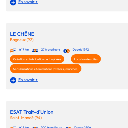
En savoir +
LE CHÊNE
Bagneux (92)
à 17 km
27 travailleurs
Depuis 1992
Création et fabrication de trophées
Location de salles
Sensibilisations et animations (ateliers, marchés)
En savoir +
ESAT Trait-d'Union
Saint-Mandé (94)
à 18 km
100 travailleurs
Depuis 1904