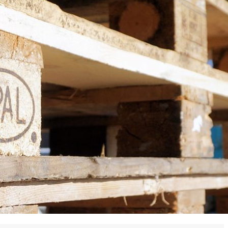
 en matière d'achats inclusifs
n
nnalisés
otre croissance »
elles, dédiées au développement commercial
s services de networking
e de nouvelles activités
re pour vos projets de développement