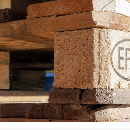
La promotion de vos engagements
Cultiver son réseau
Le Club Partenaires
Je communique
Votre visibilité on-line clé en mai
Vos kits de communication perso
Je vends
Votre boîte à outils « accélérez v
J'améliore mes pratiques
Vos formations 100% opérationn
Votre centre de ressources et vo
Je restructure ou je développ
Votre accompagnement sur-mesu