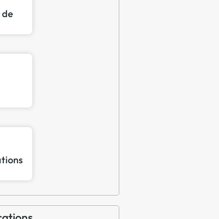
n de
ations
cations