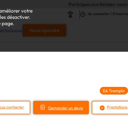
Participez aux Rendez-vous de l'Inclusion 202
améliorer votre
Se connecter / S'inscrire
les désactiver.
 page.
n'Inclusive
Nous rejoindre
e
s & responsables"
our chaque projet d'achat
EA Tremplin
le
ous contacter
Prestations
Demander un devis
s
iliser autour de vos achats inclusifs