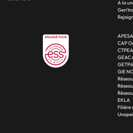
A la un
Gen'Inc
Rejoig
APESA
CAP Oc
CTPE
GEAC 
GETP6
GIE N
Résea
Réseau
Réseau
EKLA
Filière
Unapei