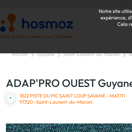
Notre site uti
expérience, d’
Cela r
Accueil
Guyane
Saint-Laurent-du-Maroni
A
P
ADAP'PRO OUEST Guyan
Z
1822 PISTE DU PIC SAINT LOUP SAVANE - MATITI
97320 -Saint-Laurent-du-Maroni