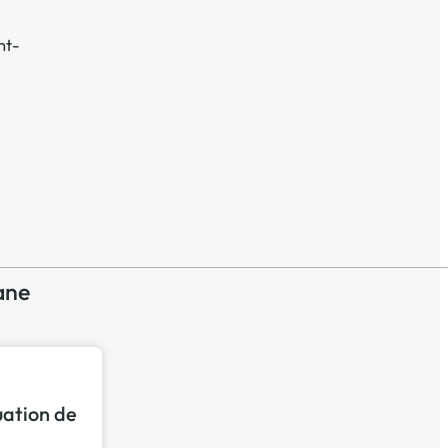
nt-
ane
tuation de
p