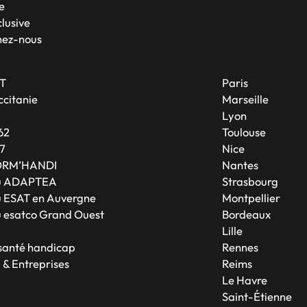
e
lusive
nez-nous
T
Paris
citanie
Marseille
A
Lyon
62
Toulouse
7
Nice
ORM’HANDI
Nantes
u ADAPTEA
Strasbourg
 ESAT en Auvergne
Montpellier
 esatco Grand Ouest
Bordeaux
Lille
 santé handicap
Rennes
 & Entreprises
Reims
Le Havre
Saint-Étienne