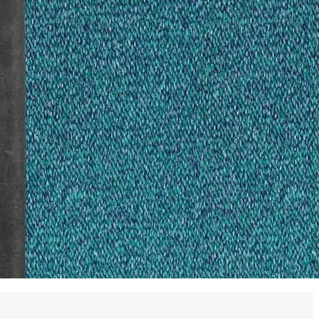
 en matière d'achats inclusifs
n
nnalisés
otre croissance »
elles, dédiées au développement commercial
s services de networking
e de nouvelles activités
re pour vos projets de développement