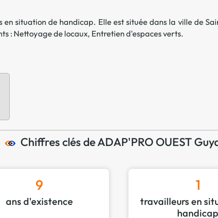
Offre spéciale Groupement
Vos services enrichis
s en situation de handicap. Elle est située dans la ville de
Sai
nts :
Nettoyage de locaux
,
Entretien d'espaces verts
.
Chiffres clés de ADAP'PRO OUEST Guy
9
1
ans d'existence
travailleurs en si
handica