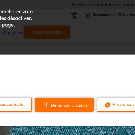
Participez aux Rendez-vous de l'Inclusion 
améliorer votre
Se connecter / S'inscrire
les désactiver.
 page.
n'Inclusive
Nous rejoindre
e
s & responsables"
our chaque projet d'achat
ous contacter
Prestations
Demander un devis
le
s
iliser autour de vos achats inclusifs