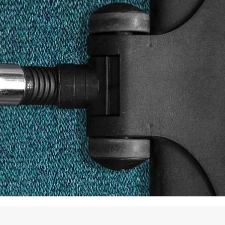
La promotion de vos engagements
Cultiver son réseau
Le Club Partenaires
Je communique
Votre visibilité on-line clé en mai
Vos kits de communication perso
Je vends
Votre boîte à outils « accélérez v
J'améliore mes pratiques
Vos formations 100% opérationn
Votre centre de ressources et vo
Je restructure ou je développ
Votre accompagnement sur-mesu