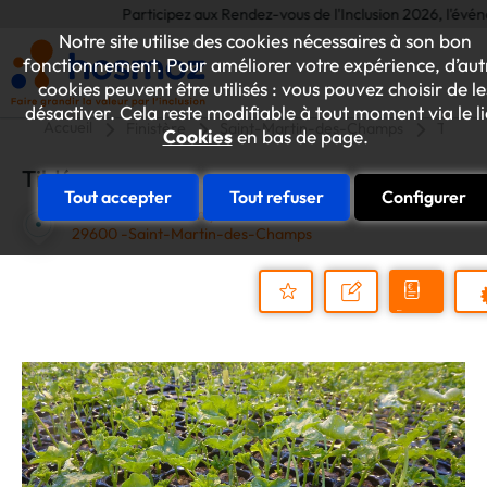
Participez aux Rendez-vous de l'Inclusion 2026, l'événemen
Notre site utilise des cookies nécessaires à son bon
fonctionnement. Pour améliorer votre expérience, d’aut
cookies peuvent être utilisés : vous pouvez choisir de le
désactiver. Cela reste modifiable à tout moment via le l
Accueil
Finistère
Saint-Martin-des-Champs
Tildé
Cookies
en bas de page.
Tildé
Tout accepter
Tout refuser
Configurer
11 rue Edouard branly
29600 -Saint-Martin-des-Champs
Demander
Nous
P
un
contacter
Ajouter
devis
au
dossier