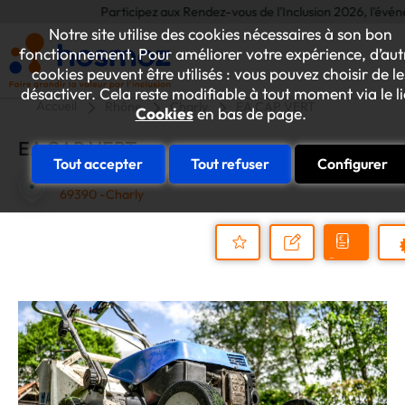
Participez aux Rendez-vous de l'Inclusion 2026, l'événemen
Notre site utilise des cookies nécessaires à son bon
fonctionnement. Pour améliorer votre expérience, d’aut
cookies peuvent être utilisés : vous pouvez choisir de le
désactiver. Cela reste modifiable à tout moment via le l
Accueil
Rhône
Charly
EA CAP VERT
Cookies
en bas de page.
EA CAP VERT
Tout accepter
Tout refuser
Configurer
1334 Route du Bas Privas
69390 -Charly
Demander
Nous
P
un
contacter
Ajouter
devis
au
dossier