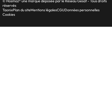
© Hosmoz® une marque déposée par le Réseau Gesat - Tous droits
réservés
Taonix
Plan du site
Mentions légales
CGU
Données personnelles
Cookies