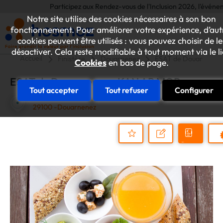
Participez aux Rendez-vous de l'Inclusion 2026, l'événement a
Notre site utilise des cookies nécessaires à son bon
fonctionnement. Pour améliorer votre expérience, d’aut
cookies peuvent être utilisés : vous pouvez choisir de le
désactiver. Cela reste modifiable à tout moment via le l
Accueil
Finistère
Douarnenez
ESAT de Douarnenez
Cookies
en bas de page.
ESAT de Douarnenez - KAN AR MOR
Tout accepter
Tout refuser
Configurer
ZONE INDUSTRIELLE DE LANNUGAT
29100 -Douarnenez
Demander
Nous
P
un
contacter
Ajouter
devis
au
dossier