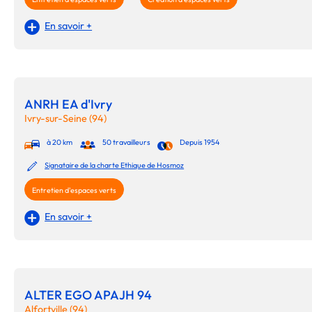
En savoir +
ANRH EA d'Ivry
Ivry-sur-Seine (94)
à 20 km
50 travailleurs
Depuis 1954
Signataire de la charte Ethique de Hosmoz
Entretien d'espaces verts
En savoir +
ALTER EGO APAJH 94
Alfortville (94)