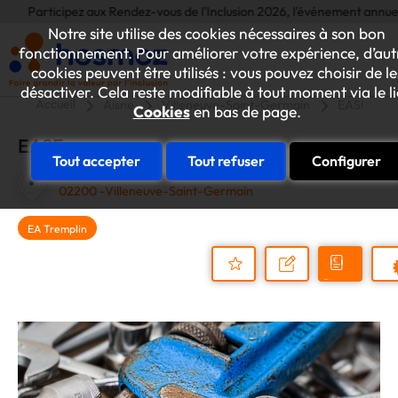
Participez aux Rendez-vous de l'Inclusion 2026, l'événement annuel dédié
Notre site utilise des cookies nécessaires à son bon
fonctionnement. Pour améliorer votre expérience, d’aut
cookies peuvent être utilisés : vous pouvez choisir de le
désactiver. Cela reste modifiable à tout moment via le l
Accueil
Aisne
Villeneuve-Saint-Germain
EASE
Cookies
en bas de page.
EASE
Tout accepter
Tout refuser
Configurer
430, rue des moines
02200 -Villeneuve-Saint-Germain
EA Tremplin
Demander
Nous
P
un
contacter
Ajouter
devis
au
dossier