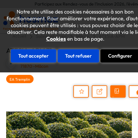
Participez aux Rendez-vous de l'Inclusion 2026, l'événemen
Notre site utilise des cookies nécessaires à son bon
fonctionnement. Pour améliorer votre expérience, d’aut
cookies peuvent être utilisés : vous pouvez choisir de le
désactiver. Cela reste modifiable à tout moment via le l
Accueil
Saône-et-Loire
Mâcon
ATESIA-APM 71
Cookies
en bas de page.
ATESIA-APM 71
Tout accepter
Tout refuser
Configurer
672 RUE DE LA GROSNE
71870 -Mâcon
EA Tremplin
Demander
Nous
P
un
contacter
Ajouter
devis
au
dossier